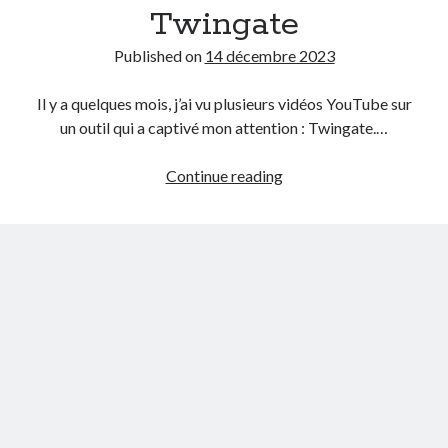
Twingate
Une journée avec moi aux Cloud Native Days 2026
A la découverte de Gateway API
Published on
14 décembre 2023
Il y a quelques mois, j’ai vu plusieurs vidéos YouTube sur
Commentaires récents
un outil qui a captivé mon attention : Twingate.…
Aucun commentaire à afficher.
A
Continue reading
la
découverte
de
Twingate