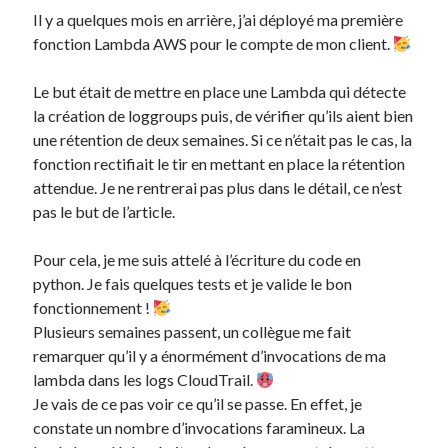
Il y a quelques mois en arrière, j’ai déployé ma première
Une journée avec moi aux Cloud Native Days 2026
fonction Lambda AWS pour le compte de mon client.
A la découverte de Gateway API
Le but était de mettre en place une Lambda qui détecte
la création de loggroups puis, de vérifier qu’ils aient bien
Commentaires récents
une rétention de deux semaines. Si ce n’était pas le cas, la
Aucun commentaire à afficher.
fonction rectifiait le tir en mettant en place la rétention
attendue. Je ne rentrerai pas plus dans le détail, ce n’est
pas le but de l’article.
Pour cela, je me suis attelé à l’écriture du code en
python. Je fais quelques tests et je valide le bon
fonctionnement !
Plusieurs semaines passent, un collègue me fait
remarquer qu’il y a énormément d’invocations de ma
lambda dans les logs CloudTrail.
Je vais de ce pas voir ce qu’il se passe. En effet, je
constate un nombre d’invocations faramineux. La